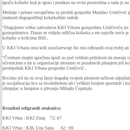
igrača košarke koji je igrao i ponikao na ovim prostorima a sada je na
Medalje i pehare osvajačima su predali gospodin Marinko Umičević p
istaknuti dugogodišnji košarkaškki radnik
“Dugujemo vrliku zahvalnost KKI Vrbasu goispodinu Umičeviću jer je o
gostoprimstvu. Danas se vidjela odlična košarka a eto najviše sreće je
košarke u kolicima BiH..
U KKI Vrbasu nisu krili razočarewnje što nisi odbranili ovaj trofej ali k
”Čestitam mojim igračima igrali su pod velikim pritiskom da moraju 
učesnicima a mi iz organizacije moramo se pozabaviti pitanjem jeli ko
predsjednik KKI Vrbasa gospodin Umičević..
Recimo još da su ovaj lijepi događaj svojom plesnom tačkom uljepšala 
je socijalizacija lica sa invaliditetom ali i velikim brojem sportskih 
olimpijac u šampion u plivanju Mihajlo Čeprkalo.
Rezultati odigranih utakmica:
KKI Vrbas : KKI Zmaj 72: 67
KKI Vrbas : KIK Una Sana 62 : 69