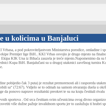
e u kolicima u Banjaluci
I Vrbasa, a pod pokroviteljastvom Ministarstva porodice, omladine i s
e ekipe Premijer lige BiH.. KKI Vrbas osvojio je drugo mjesto na finaln
Ekipa KIK Una iz Bihaća zauzela je treće mjesto.Napomenimo da su ba
objednici Kupa BiH. Banjalučani su u drugoj utakmici završnog turnira 
e.
e pobijedio čak 3 puta) je rezultat premorenosti ali i rasporeda utakm
obili sa“ (72:67). Vidjelo se to odmah na samom otvaranju duela u okrš
 da ponovo naprave rezultatski preokret te su na kraju čestitali rivalu
evnih sportova . Od srca čestitam svim učesnicima ovog divno organizov
etiti više dužne pažnje invalidnom sportu jer to zaslužuju ti hrabri s