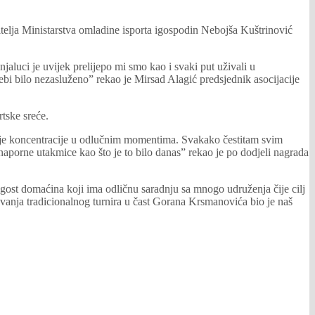
lja Ministarstva omladine isporta igospodin Nebojša Kuštrinović
luci je uvijek prelijepo mi smo kao i svaki put uživali u
nebi bilo nezasluženo” rekao je Mirsad Alagić predsjednik asocijacije
rtske sreće.
am je koncentracije u odlučnim momentima. Svakako čestitam svim
naporne utakmice kao što je to bilo danas” rekao je po dodjeli nagrada
 gost domaćina koji ima odličnu saradnju sa mnogo udruženja čije cilj
ržavanja tradicionalnog turnira u čast Gorana Krsmanovića bio je naš