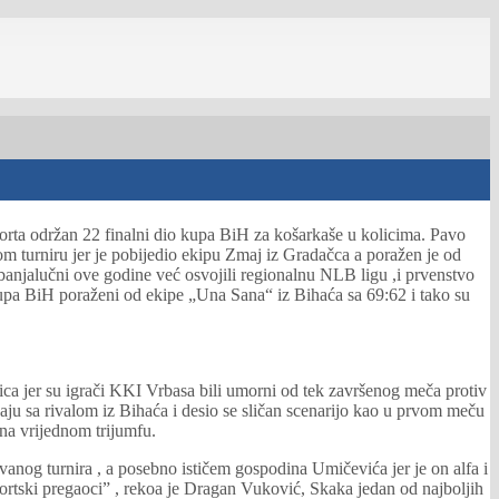
porta održan 22 finalni dio kupa BiH za košarkaše u kolicima. Pavo
om turniru jer je pobijedio ekipu Zmaj iz Gradačca a poražen je od
njalučni ove godine već osvojili regionalnu NLB ligu ,i prvenstvo
Kupa BiH poraženi od ekipe „Una Sana“ iz Bihaća sa 69:62 i tako su
ica jer su igrači KKI Vrbasa bili umorni od tek završenog meča protiv
aju sa rivalom iz Bihaća i desio se sličan scenarijo kao u prvom meču
 na vrijednom trijumfu.
anog turnira , a posebno ističem gospodina Umičevića jer je on alfa i
portski pregaoci” , rekoa je Dragan Vuković, Skaka jedan od najboljih