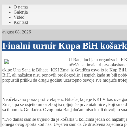
O nama
Galerija
Video
Kontakt
avgust 08, 2026
Finalni turnir Kupa BiH košark
U Banjaluci je u organizaciji KK
učešća su imale tri prvoplasiran
ekipe Una Sana iz Bihaca. KKI Zmaj iz Gradčca osvojio je Kup BiH. 
BiH, ali nažalost nisu ponovili prošlogodišnji uspjeh kada su bili p
propustili priliku da drugu godinu uzastopno osvoje sve moguće trofej
Neočekivano poraz protiv ekipe iz Bihaća( koje je KKI Vrbas ove godin
Zmaja pa se osjetio umor zbog iscrpljujuće prve utakmice , koji smo d
sa timom iz Gradačca. Ovog puta Banjalučani nisu imali dovoljno snage
“Evo danas sam se uvjerio da je košarka u kolicima jedan od najzahtj
omega ovog sporta kod nas. Uvjeren sam da će društvena zajednica posv