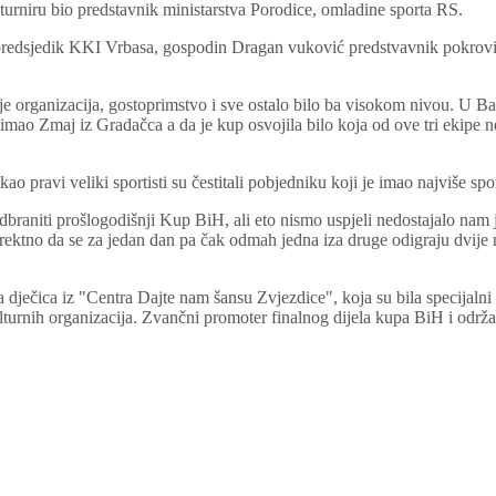
 turniru bio predstavnik ministarstva Porodice, omladine sporta RS.
redsjedik KKI Vrbasa, gospodin Dragan vuković predstvavnik pokrovite
rganizacija, gostoprimstvo i sve ostalo bilo ba visokom nivou. U Banja
 imao Zmaj iz Gradačca a da je kup osvojila bilo koja od ove tri ekipe 
ao pravi veliki sportisti su čestitali pobjedniku koji je imao najviše spo
odbraniti prošlogodišnji Kup BiH, ali eto nismo uspjeli nedostajalo n
rektno da se za jedan dan pa čak odmah jedna iza druge odigraju dvije 
dječica iz "Centra Dajte nam šansu Zvjezdice", koja su bila specijalni
i kulturnih organizacija. Zvančni promoter finalnog dijela kupa BiH i od