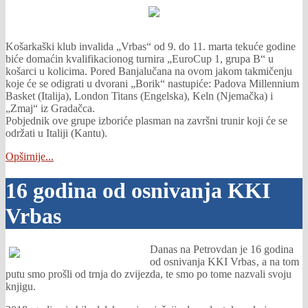
Košarkaški klub invalida „Vrbas“ od 9. do 11. marta tekuće godine
biće domaćin kvalifikacionog turnira „EuroCup 1, grupa B“ u
košarci u kolicima. Pored Banjalučana na ovom jakom takmičenju
koje će se odigrati u dvorani „Borik“ nastupiće: Padova Millennium
Basket (Italija), London Titans (Engelska), Keln (Njemačka) i
„Zmaj“ iz Gradačca.
Pobjednik ove grupe izboriće plasman na završni trunir koji će se
održati u Italiji (Kantu).
Opširnije...
16 godina od osnivanja KKI
Vrbas
Danas na Petrovdan je 16 godina
od osnivanja KKI Vrbas‚ a na tom
putu smo prošli od trnja do zvijezda, te smo po tome nazvali svoju
knjigu.