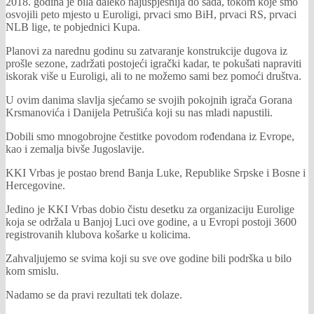
2018. godina je bila daleko najuspješnija do sada, tokom koje smo
osvojili peto mjesto u Euroligi, prvaci smo BiH, prvaci RS, prvaci
NLB lige, te pobjednici Kupa.
Planovi za narednu godinu su zatvaranje konstrukcije dugova iz
prošle sezone, zadržati postojeći igrački kadar, te pokušati napraviti
iskorak više u Euroligi, ali to ne možemo sami bez pomoći društva.
U ovim danima slavlja sjećamo se svojih pokojnih igrača Gorana
Krsmanovića i Danijela Petrušića koji su nas mladi napustili.
Dobili smo mnogobrojne čestitke povodom rođendana iz Evrope,
kao i zemalja bivše Jugoslavije.
KKI Vrbas je postao brend Banja Luke, Republike Srpske i Bosne i
Hercegovine.
Jedino je KKI Vrbas dobio čistu desetku za organizaciju Eurolige
koja se održala u Banjoj Luci ove godine, a u Evropi postoji 3600
registrovanih klubova košarke u kolicima.
Zahvaljujemo se svima koji su sve ove godine bili podrška u bilo
kom smislu.
Nadamo se da pravi rezultati tek dolaze.