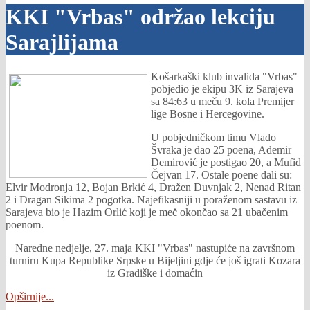
KKI "Vrbas" održao lekciju
Sarajlijama
Košarkaški klub invalida "Vrbas"
pobjedio je ekipu 3K iz Sarajeva
sa 84:63 u meču 9. kola Premijer
lige Bosne i Hercegovine.
U pobjedničkom timu Vlado
Švraka je dao 25 poena, Ademir
Demirović je postigao 20, a Mufid
Čejvan 17. Ostale poene dali su:
Elvir Modronja 12, Bojan Brkić 4, Dražen Duvnjak 2, Nenad Ritan
2 i Dragan Sikima 2 pogotka. Najefikasniji u poraženom sastavu iz
Sarajeva bio je Hazim Orlić koji je meč okončao sa 21 ubačenim
poenom.
Naredne nedjelje, 27. maja KKI "Vrbas" nastupiće na završnom
turniru Kupa Republike Srpske u Bijeljini gdje će još igrati Kozara
iz Gradiške i domaćin
Opširnije...