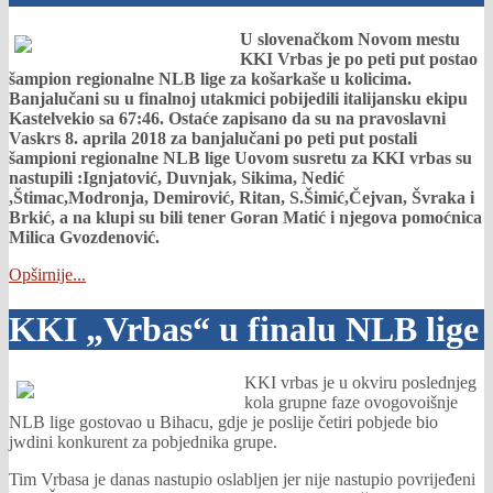
U slovenačkom Novom mestu
KKI Vrbas je po peti put postao
šampion regionalne NLB lige za košarkaše u kolicima.
Banjalučani su u finalnoj utakmici pobijedili italijansku ekipu
Kastelvekio sa 67:46. Ostaće zapisano da su na pravoslavni
Vaskrs 8. aprila 2018 za banjalučani po peti put postali
šampioni regionalne NLB lige Uovom susretu za KKI vrbas su
nastupili :Ignjatović, Duvnjak, Sikima, Nedić
,Štimac,Modronja, Demirović, Ritan, S.Šimić,Čejvan, Švraka i
Brkić, a na klupi su bili tener Goran Matić i njegova pomoćnica
Milica Gvozdenović.
Opširnije...
KKI „Vrbas“ u finalu NLB lige
KKI vrbas je u okviru poslednjeg
kola grupne faze ovogovoišnje
NLB lige gostovao u Bihacu, gdje je poslije četiri pobjede bio
jwdini konkurent za pobjednika grupe.
Tim Vrbasa je danas nastupio oslabljen jer nije nastupio povrijeđeni