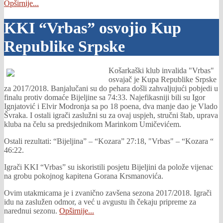
Opširnije...
KKI “Vrbas” osvojio Kup
Republike Srpske
Košarkaški klub invalida "Vrbas"
osvajač je Kupa Republike Srpske
za 2017/2018. Banjalučani su do pehara došli zahvaljujući pobjedi u
finalu protiv domaće Bijeljine sa 74:33. Najefikasniji bili su Igor
Ignjatović i Elvir Modronja sa po 18 poena, dva manje dao je Vlado
Švraka. I ostali igrači zaslužni su za ovaj uspjeh, stručni štab, uprava
kluba na čelu sa predsjednikom Marinkom Umičevićem.
Ostali rezultati: “Bijeljina” – “Kozara” 27:18, "Vrbas" – “Kozara “
46:22.
Igrači KKI “Vrbas” su iskoristili posjetu Bijeljini da polože vijenac
na grobu pokojnog kapitena Gorana Krsmanovića.
Ovim utakmicama je i zvanično zavšena sezona 2017/2018. Igrači
idu na zaslužen odmor, a već u avgustu ih čekaju pripreme za
narednui sezonu.
Opširnije...