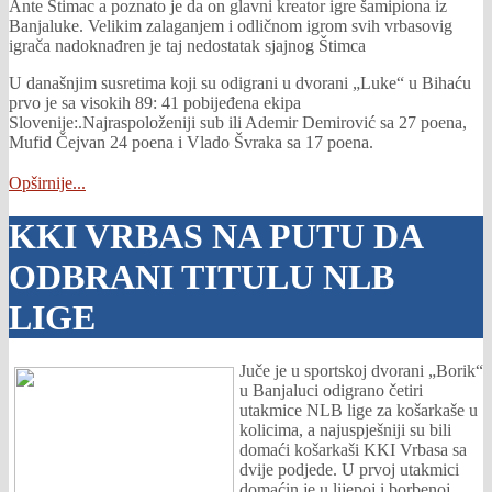
Ante Štimac a poznato je da on glavni kreator igre šamipiona iz
Banjaluke. Velikim zalaganjem i odličnom igrom svih vrbasovig
igrača nadoknađren je taj nedostatak sjajnog Štimca
U današnjim susretima koji su odigrani u dvorani „Luke“ u Bihaću
prvo je sa visokih 89: 41 pobijeđena ekipa
Slovenije:.Najraspoloženiji sub ili Ademir Demirović sa 27 poena,
Mufid Čejvan 24 poena i Vlado Švraka sa 17 poena.
Opširnije...
KKI VRBAS NA PUTU DA
ODBRANI TITULU NLB
LIGE
Juče je u sportskoj dvorani „Borik“
u Banjaluci odigrano četiri
utakmice NLB lige za košarkaše u
kolicima, a najuspješniji su bili
domaći košarkaši KKI Vrbasa sa
dvije podjede. U prvoj utakmici
domaćin je u lijepoj i borbenoj