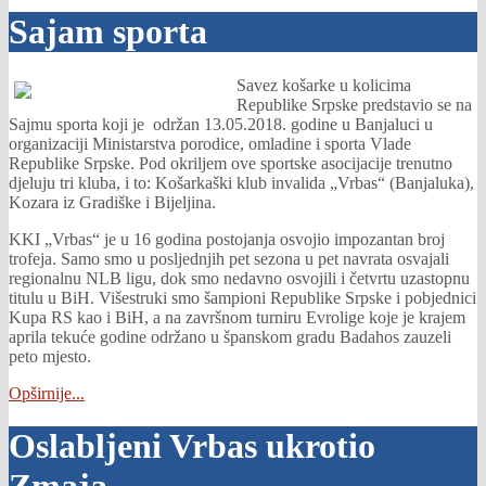
Sajam sporta
Savez košarke u kolicima
Republike Srpske predstavio se na
Sajmu sporta koji je održan 13.05.2018. godine u Banjaluci u
organizaciji Ministarstva porodice, omladine i sporta Vlade
Republike Srpske. Pod okriljem ove sportske asocijacije trenutno
djeluju tri kluba, i to: Košarkaški klub invalida „Vrbas“ (Banjaluka),
Kozara iz Gradiške i Bijeljina.
KKI „Vrbas“ je u 16 godina postojanja osvojio impozantan broj
trofeja. Samo smo u posljednjih pet sezona u pet navrata osvajali
regionalnu NLB ligu, dok smo nedavno osvojili i četvrtu uzastopnu
titulu u BiH. Višestruki smo šampioni Republike Srpske i pobjednici
Kupa RS kao i BiH, a na završnom turniru Evrolige koje je krajem
aprila tekuće godine održano u španskom gradu Badahos zauzeli
peto mjesto.
Opširnije...
Oslabljeni Vrbas ukrotio