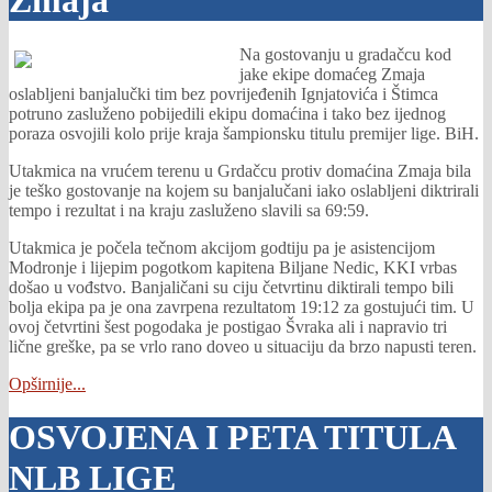
Zmaja
Na gostovanju u gradačcu kod
jake ekipe domaćeg Zmaja
oslabljeni banjalučki tim bez povrijeđenih Ignjatovića i Štimca
potruno zasluženo pobijedili ekipu domaćina i tako bez ijednog
poraza osvojili kolo prije kraja šampionsku titulu premijer lige. BiH.
Utakmica na vrućem terenu u Grdačcu protiv domaćina Zmaja bila
je teško gostovanje na kojem su banjalučani iako oslabljeni diktrirali
tempo i rezultat i na kraju zasluženo slavili sa 69:59.
Utakmica je počela tečnom akcijom godtiju pa je asistencijom
Modronje i lijepim pogotkom kapitena Biljane Nedic, KKI vrbas
došao u vođstvo. Banjaličani su ciju četvrtinu diktirali tempo bili
bolja ekipa pa je ona zavrpena rezultatom 19:12 za gostujući tim. U
ovoj četvrtini šest pogodaka je postigao Švraka ali i napravio tri
lične greške, pa se vrlo rano doveo u situaciju da brzo napusti teren.
Opširnije...
OSVOJENA I PETA TITULA
NLB LIGE